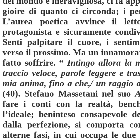
del mondo è meravigliosa, ci fa appr
gioire di quanto ci circonda; i pe
L’aurea poetica avvince il lett
protagonista e sicuramente condiv
Senti palpitare il cuore, i sentim
verso il prossimo. Ma un innamorat
fatto soffrire. “
Intingo allora la 
traccio veloce, parole leggere e tras
mia anima, fino a che,/ un raggio d
(40). Stefano Massetani nel suo
A
fare i conti con la realtà, bench
l’ideale; beninteso consapevole d
dalla perfezione, si comporta c
alterne fasi, in cui occupa le due